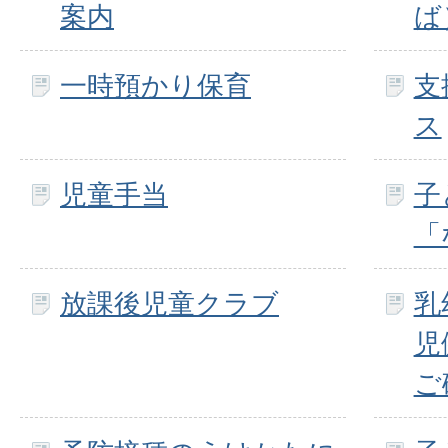
案内
ば
一時預かり保育
支
ス
児童手当
子
「
放課後児童クラブ
乳
児
ご