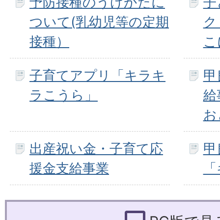
予防接種のうけかたに
子
ついて(乳幼児等の定期
ク
接種）
こ
子育てアプリ「キラキ
甲
ラこうら」
給
お
出産祝い金・子育て応
甲
援金支給事業
「