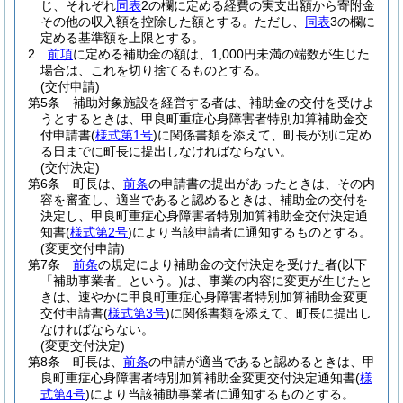
じ、それぞれ
同表
2の欄に定める経費の実支出額から寄附金
その他の収入額を控除した額とする。
ただし、
同表
3の欄に
定める基準額を上限とする。
2
前項
に定める補助金の額は、1,000円未満の端数が生じた
場合は、これを切り捨てるものとする。
(交付申請)
第5条
補助対象施設を経営する者は、補助金の交付を受けよ
うとするときは、甲良町重症心身障害者特別加算補助金交
付申請書
(
様式第1号
)
に関係書類を添えて、町長が別に定め
る日までに町長に提出しなければならない。
(交付決定)
第6条
町長は、
前条
の申請書の提出があったときは、その内
容を審査し、適当であると認めるときは、補助金の交付を
決定し、甲良町重症心身障害者特別加算補助金交付決定通
知書
(
様式第2号
)
により当該申請者に通知するものとする。
(変更交付申請)
第7条
前条
の規定により補助金の交付決定を受けた者
(以下
「補助事業者」という。)
は、事業の内容に変更が生じたと
きは、速やかに甲良町重症心身障害者特別加算補助金変更
交付申請書
(
様式第3号
)
に関係書類を添えて、町長に提出し
なければならない。
(変更交付決定)
第8条
町長は、
前条
の申請が適当であると認めるときは、甲
良町重症心身障害者特別加算補助金変更交付決定通知書
(
様
式第4号
)
により当該補助事業者に通知するものとする。