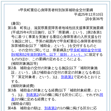
○甲良町重症心身障害者特別加算補助金交付要綱
平成25年12月10日
訓令第36号
(趣旨)
第1条
町長は、滋賀県重度障害者地域包括支援事業実施要綱
(平成25年4月1日施行。以下「県要綱」という。)
第2条第1
号に基づく事業を実施する重症心身障害者の入所支援を行
う施設に対し、予算の範囲内で甲良町重症心身障害者特別
加算補助金
(以下「補助金」という。)
を交付するものと
し、その交付に関しては、県要綱及び
甲良町補助金交付規
則
(昭和52年規則第8号。以下「規則」という。)
に規定する
もののほか、この要綱の定めるところによる。
(補助対象施設等)
第2条
補助金の交付の対象となる施設
(以下「補助対象施
設」という。)
及び補助金の交付の算定の対象となる者
(以
下「算定対象者」という。)
は、
別表第1
で定めるとおりと
する。
(補助対象経費)
第3条
補助金の対象となる経費
(以下「補助対象経費」とい
う。)
は、
別表第2
の1の欄に掲げる区分に応じ、それぞれ
同
表
2の欄に定める経費とする。
(補助金の額)
第4条
補助金の額は、
別表第2
の1の欄に掲げる区分に応