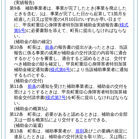
(実績報告)
第9条
補助事業者は、事業が完了したとき
(事業を廃止した
ときを含む。)
は、事業が完了した日から起算して1箇月を
経過した日又は翌年度の4月10日のいずれか早い日まで
に、甲良町重症心身障害者特別加算補助金実績報告書
(
様式
第5号
)
に必要書類を添えて、町長に提出しなければならな
い。
(補助金の額の確定)
第10条
町長は、
前条
の報告書の提出があったときは、当該
報告に係る事業の成果が補助金の交付決定の内容等に適合
するかどうかを審査し、適合すると認めるときは、交付す
べき補助金の額を確定し、甲良町重症心身障害者特別加算
補助金確定通知書
(
様式第6号
)
により当該補助事業者に通知
するものとする。
(補助金の交付)
第11条
前条
の通知を受けた補助事業者は、補助金の交付を
受けようとするときは、甲良町重症心身障害者特別加算補
助金交付請求書
(
様式第7号
)
を町長に提出しなければならな
い。
(補助金の概算払)
第12条
町長は、必要があると認めるときは、補助金の全部
又は一部を概算払により交付することができる。
(補助金の返還)
第13条
町長は、補助事業者が、
規則
及びこの要綱の規定に
違反したときは、補助金の交付決定を取り消し、又は既に