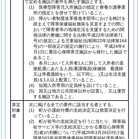
て定める施設の要件を満たす施設とする。
(1)
医療型障害児入所施設の指定と療養介護事業
所の指定とを併せて受けていること。
(2)
障がい者制度改革推進本部等における検討を
踏まえて障害保健福祉施策を見直すまでの間に
おいて障害者等の地域生活を支援するための関
係法律の整備に関する法律
(平成22年法律第71
号)
の規定による児童福祉法
(昭和22年法律第164
号)
の一部改正の規定の施行により、平成24年4
月1日に重症心身障害児施設から移行した施設で
あること。
(3)
各月において入所者1人に対して入所者の直
接処遇にあたる人員
(看護職員
(保健師、看護師
又は準看護師をいう。以下同じ。)
又は生活支援
員)
を1人以上配置していること。
(4)
短期入所専用の定員枠を設けていること。
(5)
国又は地方公共団体以外が設置し、又は運営
する施設であること。
算定
次に掲げる全ての要件に該当する者とする。
対象
(1)
町が介護給付費の支給決定又は措置決定を行
者
っていること。
(2)
町が前号の支給決定を行うに当たり、障害福
祉サービス等の支給決定にかかる重症心身障害
児
(者)
の判断について
(平成25年3月26日付け滋
障第583号滋賀県健康福祉部障害福祉課長通知)