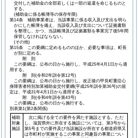
交付した補助金の全部若しくは一部の返還を命じるものと
する。
(補助金に係る帳簿等の保存年限)
第14条
補助事業者は、当該事業に係る収入及び支出を明ら
かにした帳簿を備え、当該収入及び支出について証拠書類
を整理し、かつ、当該帳簿及び証拠書類を事業完了後5年間
保管しなければならない。
(その他)
第15条
この要綱に定めるもののほか、必要な事項は、町長
が別に定める。
附
則
この要綱は、公布の日から施行し、平成25年4月1日から適
用する。
附
則
(令和2年
訓令第12号)
この要綱は、公布の日から施行し、改正後の甲良町重症心
身障害者特別加算補助金交付要綱
(平成25年訓令第36号)
の規
定は、平成31年4月1日から適用する。
附
則
(令和4年
訓令第43号)
この要綱は、公布の日から施行する。
別表第1
(第2条関係)
補助
次に掲げる全ての要件を満たす施設とする。ただ
対象
し、滋賀県外に所在する施設については、第3号から
施設
第5号までの要件及び当該施設が所在する都道府県又
は市町村が実施するこの事業と同趣旨の事業につい