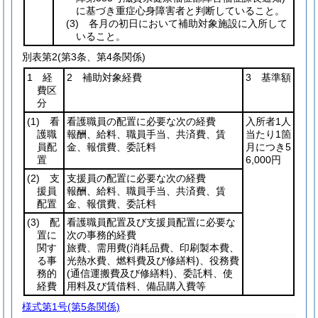
に基づき重症心身障害者と判断していること。
(3)
各月の初日において補助対象施設に入所して
いること。
別表第2
(第3条、第4条関係)
1 経
2 補助対象経費
3 基準額
費区
分
(1)
看
看護職員の配置に必要な次の経費
入所者1人
護職
報酬、給料、職員手当、共済費、賃
当たり1箇
員配
金、報償費、委託料
月につき5
置
6,000円
(2)
支
支援員の配置に必要な次の経費
援員
報酬、給料、職員手当、共済費、賃
配置
金、報償費、委託料
(3)
配
看護職員配置及び支援員配置に必要な
置に
次の事務的経費
関す
旅費、需用費
(消耗品費、印刷製本費、
る事
光熱水費、燃料費及び修繕料)
、役務費
務的
(通信運搬費及び修繕料)
、委託料、使
経費
用料及び賃借料、備品購入費等
様式第1号
(第5条関係)