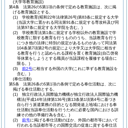
(大学等教育施設)
第4条
法第26の5第1項の条例で定める教育施設は、次に掲
げる教育施設とする。
(1)
学校教育
(昭和22年法律第26号)
第83条に規定する大学
(当該大学に置かれる同法第91条に規定する専攻科及び同
法第97条に規定する大学院を含む。)
(2)
学校教育法第1条に規定する学校以外の教育施設で学
校教育に類する教育を行うもののうち、当該教育を行う
につき他の法律に特別の規定があるものがあって同法第
104条第7項第2号の規定により大学又は大学院に相当す
る教育を行うと認められる課程を置く教育施設
(自己啓発
等休業をしようとする職員が当該課程を履修する場合に
限る。)
(3)
前2号
に相当する外国の大学
(これに準ずる教育施設を
含む。)
(奉仕活動)
第5条
法第26条の5第1項の条例で定める奉仕活動は、次に
掲げる奉仕活動とする。
(1)
独立行政法人国際協力機構が独立行政法人国際協力機
構法
(平成14年法律第136号)
第13条第1項第4号に基づき
自ら行う派遣業務の目的となる開発途上地域における奉
仕活動
(当該奉仕活動を行うために必要な国内における訓
練その他の準備行為を含む。)
(2)
前号
に掲げる奉仕活動のほか、外国の都市等において
行われる当該都市等との国際交流の促進に資する奉仕活