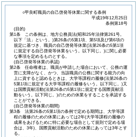
○甲良町職員の自己啓発等休業に関する条例
平成19年12月25日
条例第18号
(目的)
第1条
この条例は、地方公務員法
(昭和25年法律第261号。
以下「法」という。)
第26条の5第1項、第5項及び第6項の
規定に基づき、職員の自己啓発等休業
(法第26条の5第1項
に規定する自己啓発等休業をいう。以下同じ。)
に関し必要
な事項を定めるものとする。
(自己啓発等休業の承認)
第2条
任命権者は、職員が申請した場合において、公務の運
営に支障がなく、かつ、当該職員の公務に関する能力の向
上に資すると認めるときは、大学等課程の履修
(法第26条の
5第1項に規定する大学等課程の履修をいう。以下同じ。)
又
は国際貢献活動
(法第26条の5第1項に規定する国際貢献活
動をいう。以下同じ。)
のための休業をすることを承認する
ことができる。
(自己啓発等休業の期間)
第3条
法第26条の5第1項の条例で定める期間は、大学等課
程の履修のための休業にあっては2年
(大学等課程の履修の
成果をあげるために特に必要な場合として規則で定める場
合は、3年)
、国際貢献活動のための休業にあっては3年とす
る。