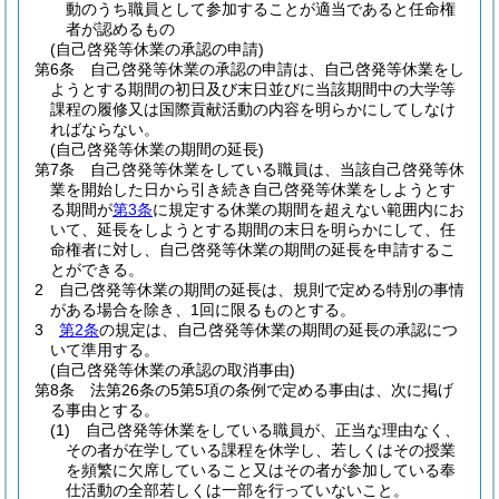
動のうち職員として参加することが適当であると任命権
者が認めるもの
(自己啓発等休業の承認の申請)
第6条
自己啓発等休業の承認の申請は、自己啓発等休業をし
ようとする期間の初日及び末日並びに当該期間中の大学等
課程の履修又は国際貢献活動の内容を明らかにしてしなけ
ればならない。
(自己啓発等休業の期間の延長)
第7条
自己啓発等休業をしている職員は、当該自己啓発等休
業を開始した日から引き続き自己啓発等休業をしようとす
る期間が
第3条
に規定する休業の期間を超えない範囲内にお
いて、延長をしようとする期間の末日を明らかにして、任
命権者に対し、自己啓発等休業の期間の延長を申請するこ
とができる。
2
自己啓発等休業の期間の延長は、規則で定める特別の事情
がある場合を除き、1回に限るものとする。
3
第2条
の規定は、自己啓発等休業の期間の延長の承認につ
いて準用する。
(自己啓発等休業の承認の取消事由)
第8条
法第26条の5第5項の条例で定める事由は、次に掲げ
る事由とする。
(1)
自己啓発等休業をしている職員が、正当な理由なく、
その者が在学している課程を休学し、若しくはその授業
を頻繁に欠席していること又はその者が参加している奉
仕活動の全部若しくは一部を行っていないこと。