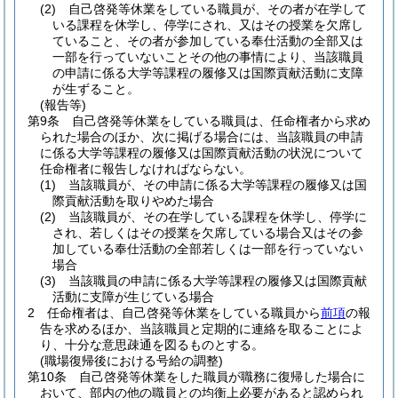
(2)
自己啓発等休業をしている職員が、その者が在学して
いる課程を休学し、停学にされ、又はその授業を欠席し
ていること、その者が参加している奉仕活動の全部又は
一部を行っていないことその他の事情により、当該職員
の申請に係る大学等課程の履修又は国際貢献活動に支障
が生ずること。
(報告等)
第9条
自己啓発等休業をしている職員は、任命権者から求め
られた場合のほか、次に掲げる場合には、当該職員の申請
に係る大学等課程の履修又は国際貢献活動の状況について
任命権者に報告しなければならない。
(1)
当該職員が、その申請に係る大学等課程の履修又は国
際貢献活動を取りやめた場合
(2)
当該職員が、その在学している課程を休学し、停学に
され、若しくはその授業を欠席している場合又はその参
加している奉仕活動の全部若しくは一部を行っていない
場合
(3)
当該職員の申請に係る大学等課程の履修又は国際貢献
活動に支障が生じている場合
2
任命権者は、自己啓発等休業をしている職員から
前項
の報
告を求めるほか、当該職員と定期的に連絡を取ることによ
り、十分な意思疎通を図るものとする。
(職場復帰後における号給の調整)
第10条
自己啓発等休業をした職員が職務に復帰した場合に
おいて、部内の他の職員との均衡上必要があると認められ