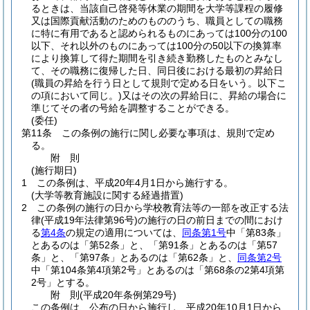
るときは、当該自己啓発等休業の期間を大学等課程の履修
又は国際貢献活動のためのもののうち、職員としての職務
に特に有用であると認められるものにあっては100分の100
以下、それ以外のものにあっては100分の50以下の換算率
により換算して得た期間を引き続き勤務したものとみなし
て、その職務に復帰した日、同日後における最初の昇給日
(職員の昇給を行う日として規則で定める日をいう。以下こ
の項において同じ。)
又はその次の昇給日に、昇給の場合に
準じてその者の号給を調整することができる。
(委任)
第11条
この条例の施行に関し必要な事項は、規則で定め
る。
附
則
(施行期日)
1
この条例は、平成20年4月1日から施行する。
(大学等教育施設に関する経過措置)
2
この条例の施行の日から学校教育法等の一部を改正する法
律
(平成19年法律第96号)
の施行の日の前日までの間におけ
る
第4条
の規定の適用については、
同条第1号
中「第83条」
とあるのは「第52条」と、「第91条」とあるのは「第57
条」と、「第97条」とあるのは「第62条」と、
同条第2号
中「第104条第4項第2号」とあるのは「第68条の2第4項第
2号」とする。
附
則
(平成20年
条例第29号)
この条例は、公布の日から施行し、平成20年10月1日から