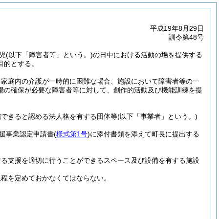
平成19年8月29日
訓令第48号
児
(以下「障害者等」という。)
の日中における活動の場を提供する
目的とする。
る家庭内の介護が一時的に困難な場合、施設において障害者等の一
場の確保が必要な障害者等に対して、創作的活動及び機能訓練を提
施できると認める法人格を有する団体等
(以下「事業者」という。)
援事業認定申請書
(
様式第1号
)
に添付書類を添えて町長に提出する
する支援を適切に行うことができるスペース及び設備を有する施設
規程を定めておかなくてはならない。