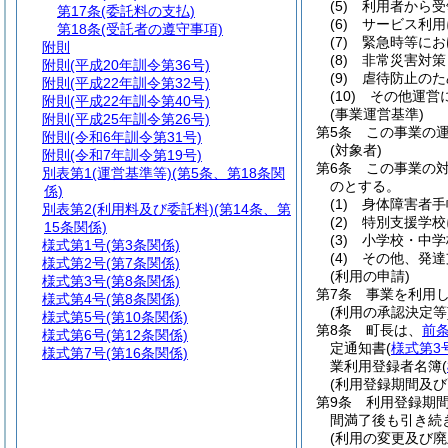
(5)
利用者から受
第17条
(委託料の支払)
(6)
サービス利用
第18条
(受託者の遵守事項)
(7)
緊急時等にお
附則
(8)
非常災害対策
附則
(平成20年訓令第36号)
(9)
虐待防止のた
附則
(平成22年訓令第32号)
(10)
その他運営
附則
(平成22年訓令第40号)
(事業運営基準)
附則
(平成25年訓令第26号)
第5条
この事業の
附則
(令和6年訓令第31号)
(対象者)
附則
(令和7年訓令第19号)
第6条
この事業の
別表第1
(運営基準等)(第5条、第18条関
のとする。
係)
(1)
身体障害者手
別表第2
(利用料及び委託料)(第14条、第
(2)
特別支援学校
15条関係)
(3)
小学校・中学
様式第1号
(第3条関係)
(4)
その他、発達
様式第2号
(第7条関係)
(利用の申請)
様式第3号
(第8条関係)
第7条
事業を利用
様式第4号
(第8条関係)
(利用の承認決定等
様式第5号
(第10条関係)
第8条
町長は、
前
様式第6号
(第12条関係)
定通知書
(
様式第3
様式第7号
(第16条関係)
業利用登録者名簿
(
(利用登録期間及び
第9条
利用登録期
間満了後も引き続
(利用の変更及び廃