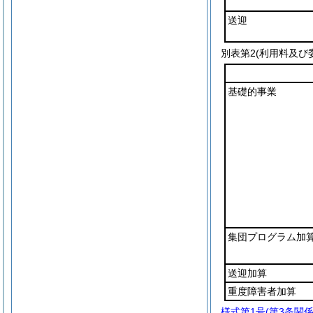
送迎
別表第2
(利用料及び委
基礎的事業
集団プログラム加
送迎加算
重度障害者加算
様式第1号
(第3条関係