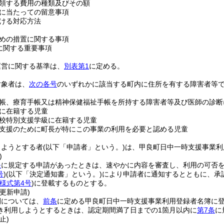
領する費用の種類及びその額
に当たっての留意事項
ける対応方法
めの措置に関する事項
に関する重要事項
運営に関する基準は、
別表第1
に定める。
対象者は、
次の各号
のいずれかに該当する町内に住所を有する障害者等
帳、療育手帳又は精神保健福祉手帳を所持する障害者等及び医師の診断
に在籍する児童
校特別支援学級に在籍する児童
支援のために町長が特にこの事業の利用を必要と認める児童
しようとする者
(以下「申請者」という。)
は、甲良町日中一時支援事業利
)
条
に規定する申請があったときは、速やかに内容を審査し、利用の可否
号
)
(以下「決定通知書」という。)
により申請者に通知するとともに、承
様式第4号
)
に登載するものとする。
更新申請)
間については、
前条
に定める甲良町日中一時支援事業利用登録者名簿に登
き利用しようとするときは、認定期間満了日までの1箇月以内に
第7条
に
止)