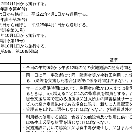
2年4月1日から施行する。
2年
訓令第40号)
の日から施行し、平成22年4月1日から適用する。
5年
訓令第26号)
の日から施行し、平成25年4月1日から適用する。
年
訓令第31号)
年10月1日から施行する。
年
訓令第19号)
年10月1日から施行する。
(第5条、第18条関係)
基準
・全日の午前0時から午後12時の間の実施施設の開所時間
・同一日に同一事業所にて同一障害者等が複数回利用した
る。
(送迎を実施した場合は送迎に係る時間は含まない。)
・サービス提供時間において、利用者の数が10人までは指導
るときは、5人増えるごとに1名の指導員を増員とする。
総合支援法等で定める通所系又は入所系の障害福祉サー
ビスの空き定員以内である場合に限り、新たに人員配置
・管理者を1名以上選任しなければならない。
(指導員以外
・利用者の使用する施設、食器その他設備及び飲用に供す
は衛生上必要な措置を講じなければならない。
・実施施設において感染症又は食中毒が発生し、又はまん