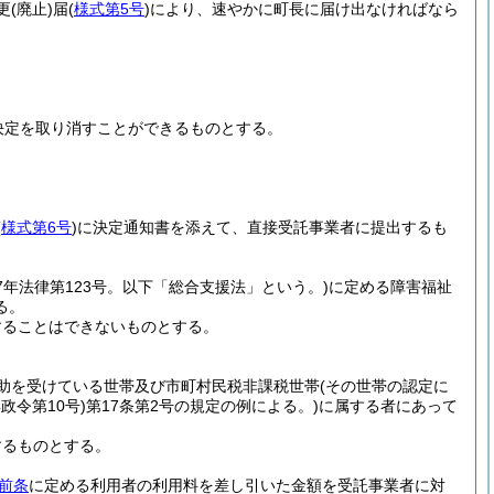
更
(廃止)
届
(
様式第5号
)
により、速やかに町長に届け出なければなら
決定を取り消すことができるものとする。
(
様式第6号
)
に決定通知書を添えて、直接受託事業者に提出するも
17年法律第123号。以下「総合支援法」という。)
に定める障害福祉
る。
することはできないものとする。
助を受けている世帯及び市町村民税非課税世帯
(その世帯の認定に
年政令第10号)
第17条第2号の規定の例による。)
に属する者にあって
するものとする。
前条
に定める利用者の利用料を差し引いた金額を受託事業者に対