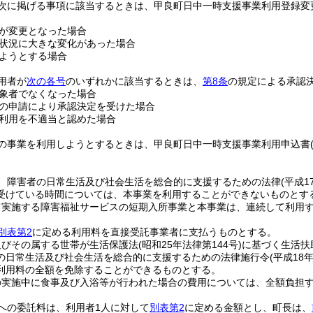
次に掲げる事項に該当するときは、甲良町日中一時支援事業利用登録変
が変更となった場合
状況に大きな変化があった場合
ようとする場合
用者が
次の各号
のいずれかに該当するときは、
第8条
の規定による承認
象者でなくなった場合
の申請により承認決定を受けた場合
利用を不適当と認めた場合
の事業を利用しようとするときは、甲良町日中一時支援事業利用申込書
、障害者の日常生活及び社会生活を総合的に支援するための法律
(平成
受けている時間については、本事業を利用することができないものとす
て実施する障害福祉サービスの短期入所事業と本事業は、連続して利用
別表第2
に定める利用料を直接受託事業者に支払うものとする。
及びその属する世帯が生活保護法
(昭和25年法律第144号)
に基づく生活扶
の日常生活及び社会生活を総合的に支援するための法律施行令
(平成18
利用料の全額を免除することができるものとする。
の実施中に食事及び入浴等が行われた場合の費用については、全額負担
への委託料は、利用者1人に対して
別表第2
に定める金額とし、町長は、