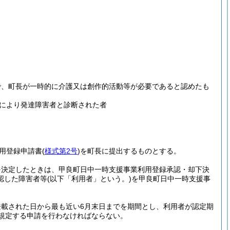
で、町長が一時的に介護又は創作的活動等が必要であると認めたも
により発達障害者と診断された者
用登録申請書
(
様式第2号
)
を町長に提出するものとする。
を決定したときは、甲良町日中一時支援事業利用登録承認・却下決
認した障害者等
(以下「利用者」という。)
を甲良町日中一時支援事
載された日から最も近い6月末日までを期間とし、利用者が認定期
規定する申請を行わなければならない。