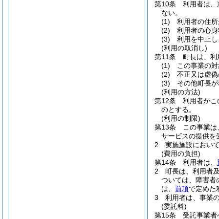
第10条
利用者は、
ない。
(1)
利用者の住所
(2)
利用者の心身
(3)
利用を中止し
(利用の取消し)
第11条
町長は、利
(1)
この事業の対
(2)
不正又は虚偽
(3)
その他町長が
(利用の方法)
第12条
利用者がこ
のとする。
(利用の制限)
第13条
この事業は
サービスの提供を
2
実施施設におい
(費用の負担)
第14条
利用者は、
2
町長は、利用者
ついては、障害者
は、
前項
で定めた
3
利用者は、事業
(委託料)
第15条
受託事業者