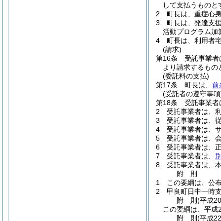
して支払うものと
2
町長は、重症心
3
町長は、発達支
活動プログラム加
4
町長は、利用者
(請求)
第16条
受託事業者
より請求するもの
(委託料の支払)
第17条
町長は、
前
(受託者の遵守事項
第18条
受託事業者
2
受託事業者は、
3
受託事業者は、
4
受託事業者は、
5
受託事業者は、
6
受託事業者は、
7
受託事業者は、
8
受託事業者は、
附
則
1
この要綱は、公布
2
甲良町日中一時
附
則
(平成2
この要綱は、平成2
附
則
(平成2