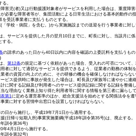
する。
身障害児
(者)
又は行動援護対象者がサービスを利用した場合は、重度障害
援が必要な障害者等が、集団活動による日常生活における基本的動作の
算を受託事業者に支払うものとする。
宅
(「学校・病院」を含む。)
から実施施設までの送迎を行う事業者に対し
は、サービスを提供した月の翌月10日までに、町長に対し、当該月に
とする。
条
の請求のあった日から40日以内に内容を確認の上委託料を支払うもの
)
は、
第12条
の規定に基づく依頼があった場合、受入れの可否について、
利用者に対して適切なサービスを提供できるよう、従業者の勤務の体制
従業者の資質の向上のために、その研修の機会を確保しなければならな
サービス提供時に事故が発生した場合は、町長及び家族等に速やかに連
会計に関する記録及び利用者へのサービス提供記録に関する記録を整備し
正当な理由なく業務上知り得た利用者等に関する情報を第三者に漏らし
別表第1
に定める運営基準のほか、総合支援法を始めとする関係法令を遵
本事業に対する苦情申出窓口を設置しなければならない。
の日から施行し、平成19年7月1日から適用する。
支援
(日帰り短期入所)
事業実施要綱
(平成18年訓令第35号)
は、廃止する。
0年
訓令第36号)
0年4月1日から施行する。
2年
訓令第32号)