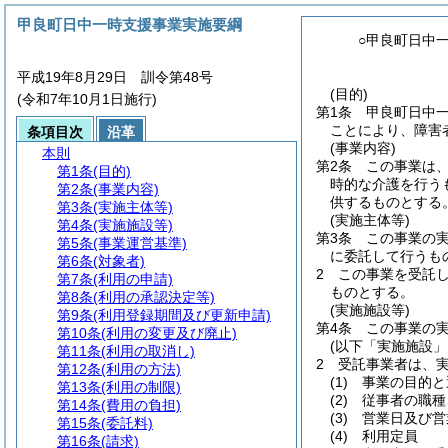
甲良町日中一時支援事業実施要綱
○甲良町日中
平成19年8月29日 訓令第48号
(目的)
(令和7年10月1日施行)
第1条
甲良町日中
ことにより、障害
条項目次
沿革
(事業内容)
本則
第2条
この事業は
第1条
(目的)
時的な介護を行う
第2条
(事業内容)
供するものとする
第3条
(実施主体等)
(実施主体等)
第4条
(実施施設等)
第3条
この事業の
第5条
(事業運営基準)
に委託して行うも
第6条
(対象者)
2
この事業を受託
第7条
(利用の申請)
ものとする。
第8条
(利用の承認決定等)
(実施施設等)
第9条
(利用登録期間及び更新申請)
第4条
この事業の
第10条
(利用の変更及び廃止)
(以下「実施施設」
第11条
(利用の取消し)
2
受託事業者は、
第12条
(利用の方法)
(1)
事業の目的と
第13条
(利用の制限)
(2)
従事者の職種
第14条
(費用の負担)
(3)
営業日及び営
第15条
(委託料)
(4)
利用定員
第16条
(請求)