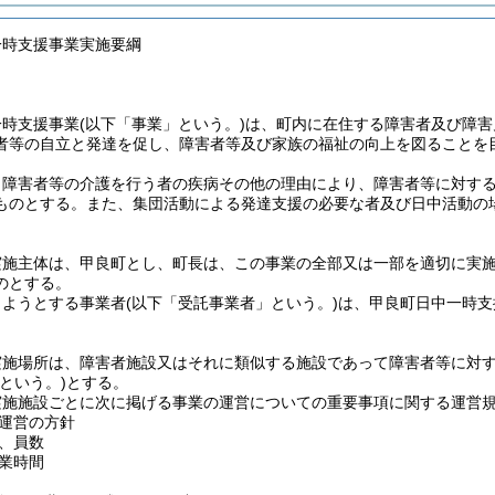
一時支援事業実施要綱
一時支援事業
(以下「事業」という。)
は、町内に在住する障害者及び障害
者等の自立と発達を促し、障害者等及び家族の福祉の向上を図ることを
、障害者等の介護を行う者の疾病その他の理由により、障害者等に対す
ものとする。
また、集団活動による発達支援の必要な者及び日中活動の
。
実施主体は、甲良町とし、町長は、この事業の全部又は一部を適切に実
のとする。
しようとする事業者
(以下「受託事業者」という。)
は、甲良町日中一時支
実施場所は、障害者施設又はそれに類似する施設であって障害者等に対
という。)
とする。
実施施設ごとに次に掲げる事業の運営についての重要事項に関する運営
運営の方針
、員数
業時間