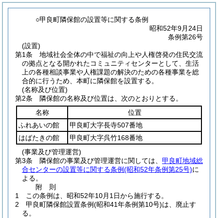
○甲良町隣保館の設置等に関する条例
昭和52年9月24日
条例第26号
(設置)
第1条
地域社会全体の中で福祉の向上や人権啓発の住民交流
の拠点となる開かれたコミュニティセンターとして、生活
上の各種相談事業や人権課題の解決のための各種事業を総
合的に行うため、本町に隣保館を設置する。
(名称及び位置)
第2条
隣保館の名称及び位置は、次のとおりとする。
名称
位置
ふれあいの館
甲良町大字長寺507番地
はばたきの館
甲良町大字呉竹168番地
(事業及び管理運営)
第3条
隣保館の事業及び管理運営に関しては、
甲良町地域総
合センターの設置等に関する条例
(昭和52年条例第25号)
に
よる。
附
則
1
この条例は、昭和52年10月1日から施行する。
2
甲良町隣保館設置条例
(昭和41年条例第10号)
は、廃止す
る。