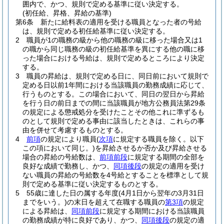
囲内で、かつ、規則で定める基準に従い決定する。
(初任給、昇格、昇給の基準)
第6条
新たに給料表の適用を受ける職員となった者の号給
は、規則で定める初任給基準に従い決定する。
2
職員が1の職務の級から他の職務の級に移った場合又は1
の職から同じ職務の級の初任給基準を異にする他の職に移
った場合における号給は、規則で定めるところにより決定
する。
3
職員の昇給は、規則で定める日に、同日前において規則で
定める日以前1年間における当該職員の勤務成績に応じて、
行うものとする。
この場合において、同日の翌日から昇給
を行う日の前日までの間に当該職員が地方公務員法第29条
の規定による懲戒処分を受けたことその他これに準ずるも
のとして規則で定める事由に該当したときは、これらの事
由を併せて考慮するものとする。
4
前項
の規定により職員
(
次項
に規定する職員を除く。以下
この項において同じ。)
を昇給させるか否か及び昇給させる
場合の昇給の号給数は、
前項前段
に規定する期間の全部を
良好な成績で勤務し、かつ、
同項後段
の規定の適用を受け
ない職員の昇給の号給数を4号給とすることを標準として規
則で定める基準に従い決定するものとする。
5
55歳に達した日の属する年度
(4月1日から翌年の3月31日
までをいう。)
の末日を超えて在職する職員の
第3項
の規定
による昇給は、
同項前段
に規定する期間における当該職員
の勤務成績が特に良好であり、かつ、
同項後段
の規定の適