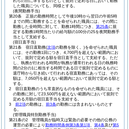
れらの日に準ずるものとして規則で定める日において勤務
した職員についても、同様とする。
(夜間勤務手当)
第20条
正規の勤務時間として午後10時から翌日の午前5時
までの間に勤務することを命ぜられた職員には、その間に
勤務した全時間に対して、勤務1時間につき、
第25条
に規
定する勤務1時間当たりの給与額の100分の25を夜間勤務手
当として支給する。
(宿日直手当)
第21条
宿日直勤務
(
次項
の勤務を除く。)
を命ぜられた職員
には、その勤務1回につき、4,700円を超えない範囲内にお
いて、規則で定める額を宿日直手当として支給する。
ただ
し、執務が行われる時間が執務が通常行われる日の執務時
間の2分の1に相当する時間である日で規則で定めるものに
退庁時から引き続いて行われる宿直勤務にあっては、その
額は、7,050円を超えない範囲内において規則で定める額と
する。
2
宿日直勤務のうち常直的なものを命ぜられた職員には、そ
の勤務に対して23,500円を超えない範囲内において規則で
定める月額の宿日直手当を支給する。
3
前2項
の勤務は、
前3条
の勤務には含まれないものとす
る。
(管理職員特別勤務手当)
第21条の2
管理職員が臨時又は緊急の必要その他の公務の
運営の必要により
勤務時間条例第3条第1項
、
第4条
及び
第5