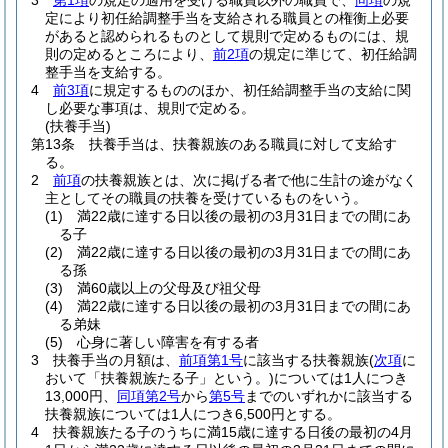
3
第1項
の規定の適用を受ける職員以外の職員で、
同項
の規
定により初任給調整手当を支給される職員との権衡上必要
があると認められるものとして規則で定めるものには、規
則の定めるところにより、
前2項
の規定に準じて、初任給調
整手当を支給する。
4
前3項
に規定するもののほか、初任給調整手当の支給に関
し必要な事項は、規則で定める。
(扶養手当)
第13条
扶養手当は、扶養親族のある職員に対して支給す
る。
2
前項
の扶養親族とは、次に掲げる者で他に生計の途がなく
主としてその職員の扶養を受けているものをいう。
(1)
満22歳に達する日以後の最初の3月31日までの間にあ
る子
(2)
満22歳に達する日以後の最初の3月31日までの間にあ
る孫
(3)
満60歳以上の父母及び祖父母
(4)
満22歳に達する日以後の最初の3月31日までの間にあ
る弟妹
(5)
心身に著しい障害を有する者
3
扶養手当の月額は、
前項第1号
に該当する扶養親族
(
次項
に
おいて「扶養親族たる子」という。)
については1人につき
13,000円、
同項第2号
から
第5号
までのいずれかに該当する
扶養親族については1人につき6,500円とする。
4
扶養親族たる子のうちに満15歳に達する日後の最初の4月