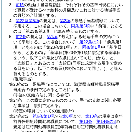
3
前項
の勤勉手当基礎額は、それぞれその基準日現在におい
て職員が受けるべき給料の月額及びこれに対する地域手当
の月額の合計額とする。
4
第22条第5項
の規定は、
第2項
の勤勉手当基礎額について
準用する。
この場合において、
同条第5項
中「前項」とある
のは「第23条第3項」と読み替えるものとする。
5
前2条
の規定は、
第1項
の規定による勤勉手当の支給につ
いて準用する。
この場合において、
第22条の2
中「前条第1
項」とあるのは「第23条第1項」と、
同条第1号
中「基準日
から」とあるのは「基準日
(第23条第1項に規定する基準日
をいう。以下この条及び次条において同じ。)
から」と、
「支給日」とあるのは「支給日
(同項に規定する規則で定め
る日をいう。以下この条及び次条において同じ。)
」と読み
替えるものとする。
(退職手当)
第23条の2
退職手当については、滋賀県市町村職員退職手
当組合の条例で定めるところによる。
(手当の支給方法に関する委任)
第24条
この章に定めるもののほか、手当の支給に関し必要
な事項は、規則で定める。
(特定の職員についての適用除外)
第24条の2
第6条第1項
から
第8項
まで、
第13条
の規定は定年
前再任用短時間勤務職員について、
第13条
、
第14条の3
の
規定は短時間勤務職員
(定年前再任用短時間勤務職員を除