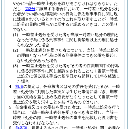
やかに当該一時差止処分を取り消さなければならない。
た
だし、
第3号
に該当する場合において、一時差止処分を受け
た者がその者の在職期間中の行為に係る刑事事件に関し現
に逮捕されているときその他これを取り消すことが一時差
止処分の目的に明らかに反すると認めるときは、この限り
でない。
(1)
一時差止処分を受けた者が当該一時差止処分の理由と
なった行為に係る刑事事件に関し拘禁刑以上の刑に処せ
られなかった場合
(2)
一時差止処分を受けた者について、当該一時差止処分
の理由となった行為に係る刑事事件につき公訴を提起し
ない処分があった場合
(3)
一時差止処分を受けた者がその者の在職期間中の行為
に係る刑事事件に関し起訴をされることなく当該一時差
止処分に係る期末手当の基準日から起算して1年を経過し
た場合
4
前項
の規定は、任命権者又はその委任を受けた者が、一時
差止処分後に判明した事実又は生じた事情に基づき、期末
手当の支給を差し止める必要がなくなったとして当該一時
差止処分を取り消すことを妨げるものではない。
5
任命権者又はその委任を受けた者は、一時差止処分を行う
場合は、当該一時差止処分を受けるべき者に対し、当該一
時差止処分の際、一時差止処分の事由を記載した説明書を
交付しなければならない。
6
前各項
に規定するもののほか、一時差止処分に関し必要な