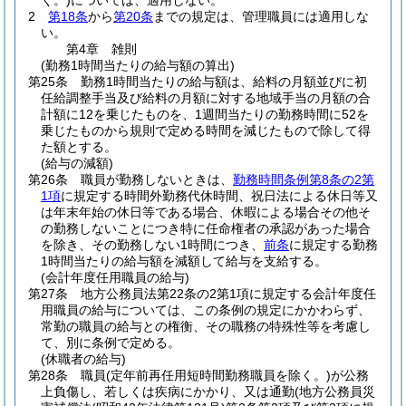
く。)
については、適用しない。
2
第18条
から
第20条
までの規定は、管理職員には適用しな
い。
第4章
雑則
(勤務1時間当たりの給与額の算出)
第25条
勤務1時間当たりの給与額は、給料の月額並びに初
任給調整手当及び給料の月額に対する地域手当の月額の合
計額に12を乗じたものを、1週間当たりの勤務時間に52を
乗じたものから規則で定める時間を減じたもので除して得
た額とする。
(給与の減額)
第26条
職員が勤務しないときは、
勤務時間条例第8条の2第
1項
に規定する時間外勤務代休時間、祝日法による休日等又
は年末年始の休日等である場合、休暇による場合その他そ
の勤務しないことにつき特に任命権者の承認があった場合
を除き、その勤務しない1時間につき、
前条
に規定する勤務
1時間当たりの給与額を減額して給与を支給する。
(会計年度任用職員の給与)
第27条
地方公務員法第22条の2第1項に規定する会計年度任
用職員の給与については、この条例の規定にかかわらず、
常勤の職員の給与との権衡、その職務の特殊性等を考慮し
て、別に条例で定める。
(休職者の給与)
第28条
職員
(定年前再任用短時間勤務職員を除く。)
が公務
上負傷し、若しくは疾病にかかり、又は通勤
(地方公務員災