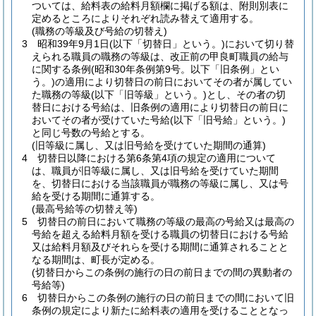
ついては、給料表の給料月額欄に掲げる額は、附則別表に
定めるところによりそれぞれ読み替えて適用する。
(職務の等級及び号給の切替え)
3
昭和39年9月1日
(以下「切替日」という。)
において切り替
えられる職員の職務の等級は、改正前の甲良町職員の給与
に関する条例
(昭和30年条例第9号。以下「旧条例」とい
う。)
の適用により切替日の前日においてその者が属してい
た職務の等級
(以下「旧等級」という。)
とし、その者の切
替日における号給は、旧条例の適用により切替日の前日に
おいてその者が受けていた号給
(以下「旧号給」という。)
と同じ号数の号給とする。
(旧等級に属し、又は旧号給を受けていた期間の通算)
4
切替日以降における第6条第4項の規定の適用について
は、職員が旧等級に属し、又は旧号給を受けていた期間
を、切替日における当該職員が職務の等級に属し、又は号
給を受ける期間に通算する。
(最高号給等の切替え等)
5
切替日の前日において職務の等級の最高の号給又は最高の
号給を超える給料月額を受ける職員の切替日における号給
又は給料月額及びそれらを受ける期間に通算されることと
なる期間は、町長が定める。
(切替日からこの条例の施行の日の前日までの間の異動者の
号給等)
6
切替日からこの条例の施行の日の前日までの間において旧
条例の規定により新たに給料表の適用を受けることとなっ