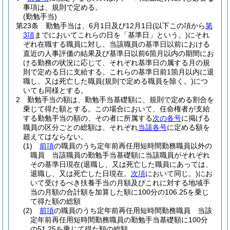
事項は、規則で定める。
(勤勉手当)
第23条
勤勉手当は、6月1日及び12月1日
(以下この項から
第
3項
までにおいてこれらの日を「基準日」という。)
にそれ
ぞれ在職する職員に対し、当該職員の基準日以前における
直近の人事評価の結果及び基準日以前6箇月以内の期間にお
ける勤務の状況に応じて、それぞれ基準日の属する月の規
則で定める日に支給する。
これらの基準日前1箇月以内に退
職し、又は死亡した職員
(規則で定める職員を除く。)
につ
いても同様とする。
2
勤勉手当の額は、勤勉手当基礎額に、規則で定める割合を
乗じて得た額とする。
この場合において、任命権者が支給
する勤勉手当の額の、その者に所属する
次の各号
に掲げる
職員の区分ごとの総額は、それぞれ
当該各号
に定める額を
超えてはならない。
(1)
前項
の職員のうち定年前再任用短時間勤務職員以外の
職員 当該職員の勤勉手当基礎額に当該職員がそれぞれ
その基準日現在
(退職し、又は死亡した職員にあっては、
退職し、又は死亡した日現在。
次項
において同じ。)
にお
いて受けるべき扶養手当の月額及びこれに対する地域手
当の月額の合計額を加算した額に100分の106.25を乗じ
て得た額の総額
(2)
前項
の職員のうち定年前再任用短時間勤務職員 当該
定年前再任用短時間勤務職員の勤勉手当基礎額に100分
の51.25を乗じて得た額の総額