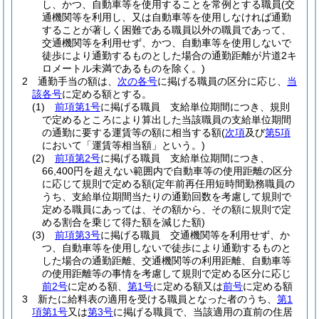
し、かつ、自動車等を使用することを常例とする職員
(交
通機関等を利用し、又は自動車等を使用しなければ通勤
することが著しく困難である職員以外の職員であって、
交通機関等を利用せず、かつ、自動車等を使用しないで
徒歩により通勤するものとした場合の通勤距離が片道2キ
ロメートル未満であるものを除く。)
2
通勤手当の額は、
次の各号
に掲げる職員の区分に応じ、
当
該各号
に定める額とする。
(1)
前項第1号
に掲げる職員 支給単位期間につき、規則
で定めるところにより算出した当該職員の支給単位期間
の通勤に要する運賃等の額に相当する額
(
次項
及び
第5項
において「運賃等相当額」という。)
(2)
前項第2号
に掲げる職員 支給単位期間につき、
66,400円を超えない範囲内で自動車等の使用距離の区分
に応じて規則で定める額
(定年前再任用短時間勤務職員の
うち、支給単位期間当たりの通勤回数を考慮して規則で
定める職員にあっては、その額から、その額に規則で定
める割合を乗じて得た額を減じた額)
(3)
前項第3号
に掲げる職員 交通機関等を利用せず、か
つ、自動車等を使用しないで徒歩により通勤するものと
した場合の通勤距離、交通機関等の利用距離、自動車等
の使用距離等の事情を考慮して規則で定める区分に応じ
前2号
に定める額、
第1号
に定める額又は
前号
に定める額
3
新たに給料表の適用を受ける職員となった者のうち、
第1
項第1号
又は
第3号
に掲げる職員で、当該適用の直前の住居