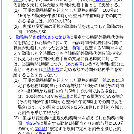
る割合を乗じて得た額を時間外勤務手当として支給する。
(1)
正規の勤務時間を超えてした勤務の時間 100分の
150
(その勤務が午後10時から翌日の午前5時までの間で
ある場合には、100分の175)
(2)
割振り変更前の正規の勤務時間を超えてした勤務の時
間 100分の50
5
勤務時間条例第8条の2第1項
に規定する時間外勤務代休時
間を指定された場合において、当該時間外勤務代休時間に
職員が勤務しなかったときは、
前項
に規定する60時間を超
えて勤務した全時間のうち当該時間外勤務代休時間の指定
に代えられた時間外勤務手当の支給に係る時間に対して
は、当該時間1時間につき、
次の各号
に掲げる時間の区分に
応じ、それぞれ
当該各号
に定める額の時間外勤務手当を支
給することを要しない。
(1)
正規の勤務時間を超えてした勤務の時間
第25条
に規
定する勤務1時間当たりの給与額に100分の150
(その時間
が午後10時から翌日の午前5時までの間である場合に
は、100分の175)
から
第1項
に規定する規則で定める割合
(その時間が午後10時から翌日の午前5時までの間である
場合には、その割合に100分の25を加算した割合)
を減じ
た割合を乗じて得た額
(2)
割振り変更前の正規の勤務時間を超えてした勤務の時
間
第25条
に規定する勤務1時間当たりの給与額に100分
の50から
第2項
に規定する規則で定める割合を減じた割