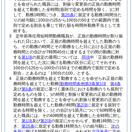
とを命ぜられた職員には、割振り変更前の正規の勤務時間
を超えて勤務した全時間
(規則で定める時間を除く。)
に対
して、勤務1時間につき、
第25条
に規定する勤務1時間当た
りの給与額に100分の25から100分の50までの範囲内で規
則で定める割合を乗じて得た額を時間外勤務手当として支
給する。
3
定年前再任用短時間勤務職員が、正規の勤務時間が割り振
られた日において、正規の勤務時間を超えてした勤務のう
ち、その勤務の時間とその勤務をした日における正規の勤
務時間との合計が7時間45分に達するまでの間の勤務に対
する
第1項
の規定の適用については、
同項
中「正規の勤務時
間を超えてした次に掲げる勤務の区分に応じてそれぞれ
100分の125から100分の150までの範囲内で規則で定める
割合」とあるのは「100分の100」とする。
4
正規の勤務時間を超えて勤務することを命ぜられ正規の勤
務時間を超えてした勤務
(
勤務時間条例第3条第1項
、
第4条
及び
第5条
の規定に基づく週休日における勤務のうち規則で
定めるものを除く。)
の時間と割振り変更前の正規の勤務時
間を超えて勤務することを命ぜられ割振り変更前の正規の
勤務時間を超えてした勤務の時間
(
第2項
に規定する規則で
定める時間を除く。)
との合計が1箇月について60時間を超
えた職員には、その60時間を超えて勤務した全時間に対し
て、
第1項
及び
第2項
の規定にかかわらず、勤務1時間につ
き、
第25条
に規定する勤務1時間当たりの給与額に、
次の
各号
に掲げる時間の区分に応じ、それぞれ
当該各号
に定め