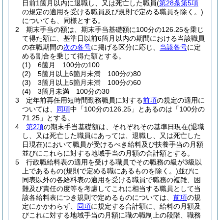
日前1箇月以内に退職し、又は死亡した職員
(
第28条第5項
の規定の適用を受ける職員及び規則で定める職員を除く。)
についても、同様とする。
2
期末手当の額は、期末手当基礎額に100分の126.25を乗じ
て得た額に、基準日以前6箇月以内の期間における当該職員
の在職期間の
次の各号
に掲げる区分に応じ、
当該各号
に定
める割合を乗じて得た額とする。
(1)
6箇月 100分の100
(2)
5箇月以上6箇月未満 100分の80
(3)
3箇月以上5箇月未満 100分の60
(4)
3箇月未満 100分の30
3
定年前再任用短時間勤務職員に対する
前項
の規定の適用に
ついては、
同項
中「100分の126.25」とあるのは「100分の
71.25」とする。
4
第2項
の期末手当基礎額は、それぞれその基準日現在
(退職
し、又は死亡した職員にあっては、退職し、又は死亡した
日現在)
において職員が受けるべき給料及び扶養手当の月額
並びにこれらに対する地域手当の月額の合計額とする。
5
行政職給料表の適用を受ける職員でその職務の級が3級以
上であるもの
(規則で定める職にあるものを除く。)
並びに
同表以外の各給料表の適用を受ける職員で職務の複雑、困
難及び責任の度等を考慮してこれに相当する職員として当
該各給料表につき規則で定めるものについては、
前項
の規
定にかかわらず、
同項
に規定する合計額に、給料の月額及
びこれに対する地域手当の月額に職の職制上の段階、職務