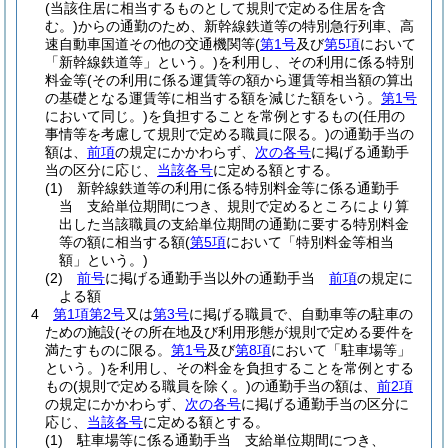
(当該住居に相当するものとして規則で定める住居を含
む。)
からの通勤のため、新幹線鉄道等の特別急行列車、高
速自動車国道その他の交通機関等
(
第1号
及び
第5項
において
「新幹線鉄道等」という。)
を利用し、その利用に係る特別
料金等
(その利用に係る運賃等の額から運賃等相当額の算出
の基礎となる運賃等に相当する額を減じた額をいう。
第1号
において同じ。)
を負担することを常例とするもの
(任用の
事情等を考慮して規則で定める職員に限る。)
の通勤手当の
額は、
前項
の規定にかかわらず、
次の各号
に掲げる通勤手
当の区分に応じ、
当該各号
に定める額とする。
(1)
新幹線鉄道等の利用に係る特別料金等に係る通勤手
当 支給単位期間につき、規則で定めるところにより算
出した当該職員の支給単位期間の通勤に要する特別料金
等の額に相当する額
(
第5項
において「特別料金等相当
額」という。)
(2)
前号
に掲げる通勤手当以外の通勤手当
前項
の規定に
よる額
4
第1項第2号
又は
第3号
に掲げる職員で、自動車等の駐車の
ための施設
(その所在地及び利用形態が規則で定める要件を
満たすものに限る。
第1号
及び
第8項
において「駐車場等」
という。)
を利用し、その料金を負担することを常例とする
もの
(規則で定める職員を除く。)
の通勤手当の額は、
前2項
の規定にかかわらず、
次の各号
に掲げる通勤手当の区分に
応じ、
当該各号
に定める額とする。
(1)
駐車場等に係る通勤手当 支給単位期間につき、