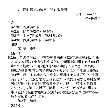
○甲良町職員の給与に関する条例
昭和30年4月1日
条例第9号
目次
第1章
総則
(第1条)
第2章
給料
(第2条～第9条)
第3章
手当
(第10条～第24条の2)
第4章
雑則
(第25条～第32条)
附則
第1章
総則
(趣旨)
第1条
この条例は、地方公務員法
(昭和25年法律第261号)
第
24条第5項及び地方公営企業等の労働関係に関する法律
(昭
和27年法律第289号)
附則第5項の規定に基づき、甲良町一
般職の職員
(地方公営企業等の労働関係に関する法律第3条
第4号に規定する地方公営企業に勤務する者
(以下「企業職
員」という。)
及び地方公務員法第57条に規定する単純な労
務に雇用される者
(企業職員を除く。以下「技能労務職員」
という。)
を除く。以下「職員」という。)
の給与に関する
事項並びに技能労務職員の給与の種類及び基準に関する事
項を定めるものとする。
第2章
給料
(給料)