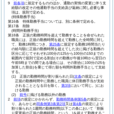
9
前各項
に規定するもののほか、通勤の実情の変更に伴う支
給額の改定その他通勤手当の支給及び返納に関し必要な事
項は、規則で定める。
(特殊勤務手当)
第16条
特殊勤務手当については、別に条例で定める。
第17条
削除
(時間外勤務手当)
第18条
正規の勤務時間を超えて勤務することを命ぜられた
職員には、正規の勤務時間を超えて勤務した全時間に対し
て、勤務1時間につき、
第25条
に規定する勤務1時間当たり
の給与額に正規の勤務時間を超えてした次に掲げる勤務の
区分に応じてそれぞれ100分の125から100分の150までの
範囲内で規則で定める割合
(その勤務が午後10時から翌日の
午前5時までの間である場合には、その割合に100分の25を
加算した割合)
を乗じて得た額を時間外勤務手当として支給
する。
(1)
正規の勤務時間が割り振られた日
(
次条
の規定により
正規の勤務時間中に勤務した職員に休日勤務手当が支給
されることとなる日を除く。
第3項
において同じ。)
にお
ける勤務
(2)
前号
に掲げる勤務以外の勤務
2
前項
の規定にかかわらず、
勤務時間条例第5条
の規定によ
り、あらかじめ
同条例第3条第2項
又は
第4条
の規定により
割り振られた1週間の勤務時間
(以下この条において「割振
り変更前の正規の勤務時間」という。)
を超えて勤務するこ