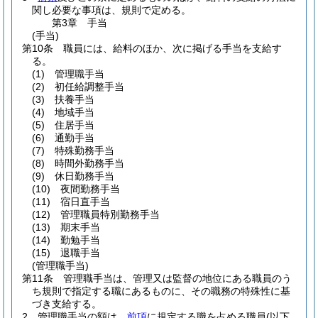
関し必要な事項は、規則で定める。
第3章
手当
(手当)
第10条
職員には、給料のほか、次に掲げる手当を支給す
る。
(1)
管理職手当
(2)
初任給調整手当
(3)
扶養手当
(4)
地域手当
(5)
住居手当
(6)
通勤手当
(7)
特殊勤務手当
(8)
時間外勤務手当
(9)
休日勤務手当
(10)
夜間勤務手当
(11)
宿日直手当
(12)
管理職員特別勤務手当
(13)
期末手当
(14)
勤勉手当
(15)
退職手当
(管理職手当)
第11条
管理職手当は、管理又は監督の地位にある職員のう
ち規則で指定する職にあるものに、その職務の特殊性に基
づき支給する。
2
管理職手当の額は、
前項
に規定する職を占める職員
(以下