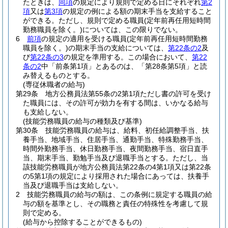
たときは、
同項
の規定により規則で定める日にそれぞれ
第2
項
又は
第3項
の規定の例による額の期末手当を支給すること
ができる。
ただし、規則で定める職員
(定年前再任用短時間
勤務職員を除く。)
については、この限りでない。
6
前項
の規定の適用を受ける職員
(定年前再任用短時間勤務
職員を除く。)
の期末手当の支給については、
第22条の2
及
び
第22条の3
の規定を準用する。
この場合において、
第22
条の2
中「前条第1項」とあるのは、「第28条第5項」と読
み替えるものとする。
(専従休職者の給与)
第29条
地方公務員法第55条の2第1項ただし書の許可を受け
た職員には、その許可が効力を有する間は、いかなる給与
も支給しない。
(技能労務職員の給与の種類及び基準)
第30条
技能労務職員の給与は、給料、初任給調整手当、扶
養手当、地域手当、住居手当、通勤手当、特殊勤務手当、
時間外勤務手当、休日勤務手当、夜間勤務手当、宿日直手
当、期末手当、勤勉手当及び退職手当とする。
ただし、当
該技能労務職員が地方公務員法第22条の4第1項又は第22条
の5第1項の規定により採用された場合にあっては、扶養手
当及び退職手当は支給しない。
2
技能労務職員の給与の額は、この条例に規定する職員の給
与の額を基準とし、その職務と責任の特殊性を考慮して規
則で定める。
(給与から控除することができるもの)