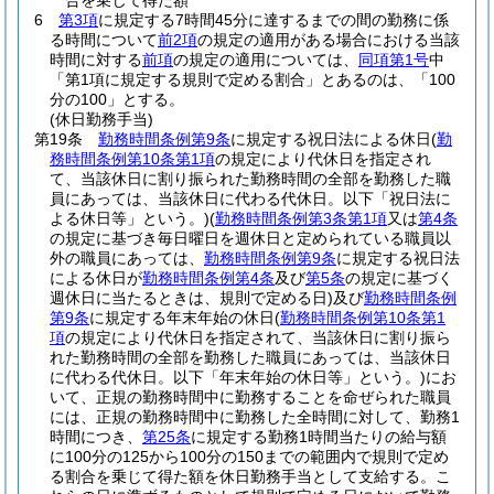
合を乗じて得た額
6
第3項
に規定する7時間45分に達するまでの間の勤務に係
る時間について
前2項
の規定の適用がある場合における当該
時間に対する
前項
の規定の適用については、
同項第1号
中
「第1項に規定する規則で定める割合」とあるのは、「100
分の100」とする。
(休日勤務手当)
第19条
勤務時間条例第9条
に規定する祝日法による休日
(
勤
務時間条例第10条第1項
の規定により代休日を指定され
て、当該休日に割り振られた勤務時間の全部を勤務した職
員にあっては、当該休日に代わる代休日。以下「祝日法に
よる休日等」という。)
(
勤務時間条例第3条第1項
又は
第4条
の規定に基づき毎日曜日を週休日と定められている職員以
外の職員にあっては、
勤務時間条例第9条
に規定する祝日法
による休日が
勤務時間条例第4条
及び
第5条
の規定に基づく
週休日に当たるときは、規則で定める日)
及び
勤務時間条例
第9条
に規定する年末年始の休日
(
勤務時間条例第10条第1
項
の規定により代休日を指定されて、当該休日に割り振ら
れた勤務時間の全部を勤務した職員にあっては、当該休日
に代わる代休日。以下「年末年始の休日等」という。)
にお
いて、正規の勤務時間中に勤務することを命ぜられた職員
には、正規の勤務時間中に勤務した全時間に対して、勤務1
時間につき、
第25条
に規定する勤務1時間当たりの給与額
に100分の125から100分の150までの範囲内で規則で定め
る割合を乗じて得た額を休日勤務手当として支給する。
こ