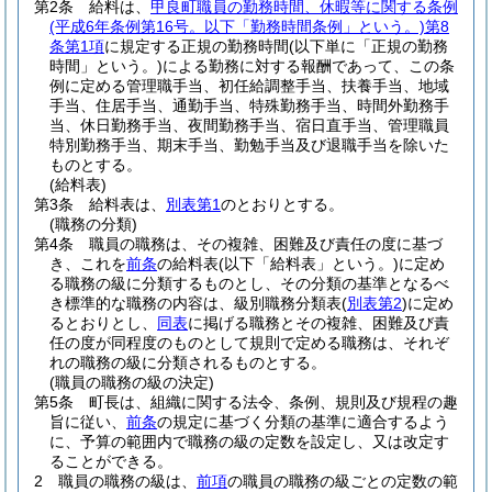
第2条
給料は、
甲良町職員の勤務時間、休暇等に関する条例
(平成6年条例第16号。以下「勤務時間条例」という。)
第8
条第1項
に規定する正規の勤務時間
(以下単に「正規の勤務
時間」という。)
による勤務に対する報酬であって、この条
例に定める管理職手当、初任給調整手当、扶養手当、地域
手当、住居手当、通勤手当、特殊勤務手当、時間外勤務手
当、休日勤務手当、夜間勤務手当、宿日直手当、管理職員
特別勤務手当、期末手当、勤勉手当及び退職手当を除いた
ものとする。
(給料表)
第3条
給料表は、
別表第1
のとおりとする。
(職務の分類)
第4条
職員の職務は、その複雑、困難及び責任の度に基づ
き、これを
前条
の給料表
(以下「給料表」という。)
に定め
る職務の級に分類するものとし、その分類の基準となるべ
き標準的な職務の内容は、級別職務分類表
(
別表第2
)
に定め
るとおりとし、
同表
に掲げる職務とその複雑、困難及び責
任の度が同程度のものとして規則で定める職務は、それぞ
れの職務の級に分類されるものとする。
(職員の職務の級の決定)
第5条
町長は、組織に関する法令、条例、規則及び規程の趣
旨に従い、
前条
の規定に基づく分類の基準に適合するよう
に、予算の範囲内で職務の級の定数を設定し、又は改定す
ることができる。
2
職員の職務の級は、
前項
の職員の職務の級ごとの定数の範