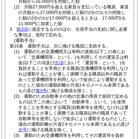
月額から16,000円を控除した額
(2)
月額27,000円を超える家賃を支払っている職員 家賃
の月額から27,000円を控除した額の2分の1
(その控除し
た額の2分の1が17,000円を超えるときは、17,000円)
を
11,000円に加算した額
3
前2項
に規定するもののほか、住居手当の支給に関し必要
な事項は、規則で定める。
(通勤手当)
第15条
通勤手当は、次に掲げる職員に支給する。
(1)
通勤のため交通機関又は有料の道路
(以下この条にお
いて「交通機関等」という。)
を利用してその運賃又は料
金
(以下この項及び
次項
において「運賃等」という。)
を
負担することを常例とする職員
(交通機関等を利用しなけ
れば通勤することが著しく困難である職員以外の職員で
あって交通機関等を利用しないで徒歩により通勤するも
のとした場合の通勤距離が片道2キロメートル未満である
もの及び
第3号
に掲げる職員を除く。)
(2)
通勤のため自動車その他の交通の用具で規則で定める
もの
(以下この条において「自動車等」という。)
を使用
することを常例とする職員
(自動車等を使用しなければ通
勤することが著しく困難である職員以外の職員であって
自動車等を使用しないで徒歩により通勤するものとした
場合の通勤距離が片道2キロメートル未満であるもの及び
次号
に掲げる職員を除く。)
(3)
通勤のため交通機関等を利用してその運賃等を負担