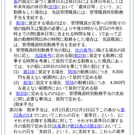
条
の規定に基づく週休日又は祝日法による休日等若しくは
年末年始の休日等
(
次項
において「週休日等」という。)
に
勤務をした場合は、当該管理職員には、管理職員特別勤務
手当を支給する。
2
前項
に規定する場合のほか、管理職員が災害への対処その
他の臨時又は緊急の必要により午後10時から翌日の午前5
時までの間
(週休日等に含まれる時間を除く。)
であって正
規の勤務時間以外の時間に勤務をした場合は、当該職員に
は、管理職員特別勤務手当を支給する。
3
管理職員特別勤務手当の額は、
次の各号
に掲げる場合の区
分に応じ、
当該各号
に定める額
(
前2項
に規定する勤務に従
事する時間を考慮して規則で定める勤務をした職員にあっ
ては、その額に100分の150を乗じて得た額)
とする。
(1)
第1項
に規定する場合、
同項
の勤務1回につき、8,000
円を超えない範囲内において規則で定める額
(2)
前項
に規定する場合、
同項
の勤務1回につき、4,000円
を超えない範囲内において規則で定める額
4
前3項
に定めるもののほか、管理職員特別勤務手当の支給
に関し必要な事項は、規則で定める。
(期末手当)
第22条
期末手当は、6月1日及び12月1日
(以下この条から
第
22条の3
までにおいてこれらの日を「基準日」という。)
に
それぞれ在職する職員に対して、それぞれ基準日の属する
月の規則で定める日
(
次条
及び
第22条の3第1項
においてこ
れらの日を「支給日」という。)
に支給する。
これらの基準