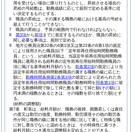
用を受けない場合に限り行うものとし、昇給させる場合の
昇給の号給数は、勤務成績に応じて規則で定める基準に従
い決定するものとする。
6
職員の昇給は、その属する職務の級における最高の号給を
超えて行うことができない。
7
職員の昇給は、予算の範囲内で行わなければならない。
8
第3項
から
前項
までに規定するもののほか、職員の昇給に
関し必要な事項は、規則で定める。
9
地方公務員法第22条の4第1項又は第22条の5第1項の規定
により採用された職員
(以下「定年前再任用短時間勤務職
員」という。)
の給料月額は、当該定年前再任用短時間勤務
職員に適用される給料表の定年前再任用短時間勤務職員の
項に掲げる基準給料月額のうち、
前条第2項
の規定により当
該定年前再任用短時間勤務職員の属する職務の級に応じた
額に、
勤務時間条例第2条第3項
の規定により定められた当
該定年前再任用短時間勤務職員の勤務時間を
同条第1項
に規
定する勤務時間で除して得た数を乗じて得た額
(その額に1
円未満の端数があるときは、その端数を切り捨てた額)
とす
る。
(給料の調整額)
第7条
町長は、給料月額が、職務の複雑、困難若しくは責任
の度又は勤労の強度、勤務時間、勤労環境その他の勤労条
件が同じ職務の級に属する他の職に比して著しく特殊な職
に対し適当でないと認めるときは、その特殊性に基づき、
給料月額につき適当な調整額を定めることができる。