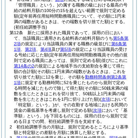
「管理職員」という。)
の属する職務の級における最高の号
給の給料月額の100分の15を超えない範囲で規則で定める
額
(定年前再任用短時間勤務職員について、その額に1円未
満の端数があるときは、その端数を切り捨てた額)
とする。
(初任給調整手当)
第12条
新たに採用された職員であって、採用の日におい
て、当該職員に適用される給料表の給料月額のうち
第5条第
2項
の規定により当該職員の属する職務の級並びに
第6条第
1項
、
第2項
、
第4項
及び
第5項
の規定により当該職員の受け
る号給に応じた額
(定年前再任用短時間勤務職員その他の規
則で定める職員にあっては、規則で定める額)
並びにこれに
第14条の2
の規定による地域手当の支給割合を乗じて得た
額の合計額
(その額に1円未満の端数があるときは、これを
切り捨てた額)
に12を乗じ、その額を
勤務時間条例第2条第
1項
に規定する勤務時間に52を乗じたものから規則で定め
る時間を減じたもので除して得た額
(その額に50銭未満の端
数を生じたときはこれを切り捨て、50銭以上1円未満の端
数を生じたときはこれを1円に切り上げた額)
(
次項
において
「特定額」という。)
が、その在勤する地域における民間の
賃金の最低基準を考慮し規則で定める額
(
次項
において「基
準額」という。)
を下回るものには、採用の日から規則で定
める日までの間、初任給調整手当を支給する。
2
初任給調整手当の月額は、規則で定めるところにより基準
額と特定額との差額を月額に換算した額とする。