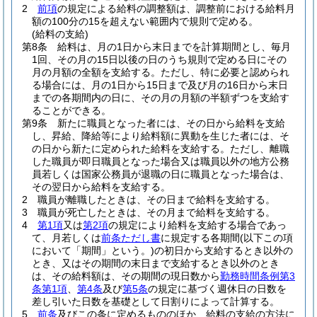
2
前項
の規定による給料の調整額は、調整前における給料月
額の100分の15を超えない範囲内で規則で定める。
(給料の支給)
第8条
給料は、月の1日から末日までを計算期間とし、毎月
1回、その月の15日以後の日のうち規則で定める日にその
月の月額の全額を支給する。
ただし、特に必要と認められ
る場合には、月の1日から15日まで及び月の16日から末日
までの各期間内の日に、その月の月額の半額ずつを支給す
ることができる。
第9条
新たに職員となった者には、その日から給料を支給
し、昇給、降給等により給料額に異動を生じた者には、そ
の日から新たに定められた給料を支給する。
ただし、離職
した職員が即日職員となった場合又は職員以外の地方公務
員若しくは国家公務員が退職の日に職員となった場合は、
その翌日から給料を支給する。
2
職員が離職したときは、その日まで給料を支給する。
3
職員が死亡したときは、その月まで給料を支給する。
4
第1項
又は
第2項
の規定により給料を支給する場合であっ
て、月若しくは
前条ただし書
に規定する各期間
(以下この項
において「期間」という。)
の初日から支給するとき以外の
とき、又はその期間の末日まで支給するとき以外のとき
は、その給料額は、その期間の現日数から
勤務時間条例第3
条第1項
、
第4条
及び
第5条
の規定に基づく週休日の日数を
差し引いた日数を基礎として日割りによって計算する。
5
前条
及びこの条に定めるもののほか、給料の支給の方法に