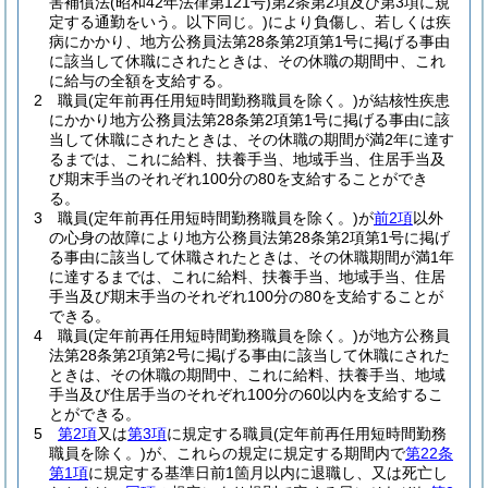
害補償法
(昭和42年法律第121号)
第2条第2項及び第3項に規
定する通勤をいう。以下同じ。)
により負傷し、若しくは疾
病にかかり、地方公務員法第28条第2項第1号に掲げる事由
に該当して休職にされたときは、その休職の期間中、これ
に給与の全額を支給する。
2
職員
(定年前再任用短時間勤務職員を除く。)
が結核性疾患
にかかり地方公務員法第28条第2項第1号に掲げる事由に該
当して休職にされたときは、その休職の期間が満2年に達す
るまでは、これに給料、扶養手当、地域手当、住居手当及
び期末手当のそれぞれ100分の80を支給することができ
る。
3
職員
(定年前再任用短時間勤務職員を除く。)
が
前2項
以外
の心身の故障により地方公務員法第28条第2項第1号に掲げ
る事由に該当して休職されたときは、その休職期間が満1年
に達するまでは、これに給料、扶養手当、地域手当、住居
手当及び期末手当のそれぞれ100分の80を支給することが
できる。
4
職員
(定年前再任用短時間勤務職員を除く。)
が地方公務員
法第28条第2項第2号に掲げる事由に該当して休職にされた
ときは、その休職の期間中、これに給料、扶養手当、地域
手当及び住居手当のそれぞれ100分の60以内を支給するこ
とができる。
5
第2項
又は
第3項
に規定する職員
(定年前再任用短時間勤務
職員を除く。)
が、これらの規定に規定する期間内で
第22条
第1項
に規定する基準日前1箇月以内に退職し、又は死亡し