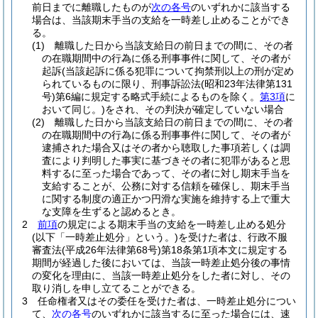
前日までに離職したものが
次の各号
のいずれかに該当する
場合は、当該期末手当の支給を一時差し止めることができ
る。
(1)
離職した日から当該支給日の前日までの間に、その者
の在職期間中の行為に係る刑事事件に関して、その者が
起訴
(当該起訴に係る犯罪について拘禁刑以上の刑が定め
られているものに限り、刑事訴訟法
(昭和23年法律第131
号)
第6編に規定する略式手続によるものを除く。
第3項
に
おいて同じ。)
をされ、その判決が確定していない場合
(2)
離職した日から当該支給日の前日までの間に、その者
の在職期間中の行為に係る刑事事件に関して、その者が
逮捕された場合又はその者から聴取した事項若しくは調
査により判明した事実に基づきその者に犯罪があると思
料するに至った場合であって、その者に対し期末手当を
支給することが、公務に対する信頼を確保し、期末手当
に関する制度の適正かつ円滑な実施を維持する上で重大
な支障を生ずると認めるとき。
2
前項
の規定による期末手当の支給を一時差し止める処分
(以下「一時差止処分」という。)
を受けた者は、行政不服
審査法
(平成26年法律第68号)
第18条第1項本文に規定する
期間が経過した後においては、当該一時差止処分後の事情
の変化を理由に、当該一時差止処分をした者に対し、その
取り消しを申し立てることができる。
3
任命権者又はその委任を受けた者は、一時差止処分につい
て、
次の各号
のいずれかに該当するに至った場合には、速