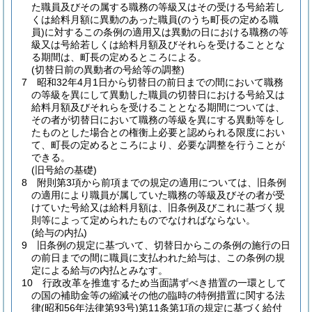
た職員及びその属する職務の等級又はその受ける号給若し
くは給料月額に異動のあった職員
(のうち町長の定める職
員)
に対するこの条例の適用又は異動の日における職務の等
級又は号給若しくは給料月額及びそれらを受けることとな
る期間は、町長の定めるところによる。
(切替日前の異動者の号給等の調整)
7
昭和32年4月1日から切替日の前日までの間において職務
の等級を異にして異動した職員の切替日における号給又は
給料月額及びそれらを受けることとなる期間については、
その者が切替日において職務の等級を異にする異動等をし
たものとした場合との権衡上必要と認められる限度におい
て、町長の定めるところにより、必要な調整を行うことが
できる。
(旧号給の基礎)
8
附則第3項から前項までの規定の適用については、旧条例
の適用により職員が属していた職務の等級及びその者が受
けていた号給又は給料月額は、旧条例及びこれに基づく規
則等によって定められたものでなければならない。
(給与の内払)
9
旧条例の規定に基づいて、切替日からこの条例の施行の日
の前日までの間に職員に支払われた給与は、この条例の規
定による給与の内払とみなす。
10
行政改革を推進するため当面講ずべき措置の一環として
の国の補助金等の縮減その他の臨時の特例措置に関する法
律
(昭和56年法律第93号)
第11条第1項の規定に基づく給付