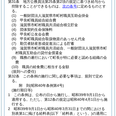
第31条
地方公務員法第25条第2項の規定に基づき給与から
控除することができるものは、
次の各号
に定めるものとす
る。
(1)
一般財団法人滋賀県市町村職員互助会掛金
(2)
甲良町職員組合組合費
(3)
滋賀県市町村職員共済組合積立貯金
(4)
団体契約生命保険料
(5)
甲良町公友会会費
(6)
甲良町職員組合取扱物資のあっせん代金
(7)
勤労者財産形成促進法による貯蓄
(8)
滋賀県市町村職員共済組合、一般財団法人滋賀県市町
村職員互助会の貸付金償還金
(9)
職務の遂行において町長が特に必要と認める組織の会
費
(10)
職員の給食費に相当する金額
(規則への委任)
第32条
この条例の施行に関し必要な事項は、規則で定め
る。
附
則
(昭和40年
条例第4号)
(施行期日等)
1
この条例は、公布の日から施行し、昭和39年9月1日から
適用する。
ただし、第12条の規定は昭和40年4月1日から施
行する。
2
昭和39年9月1日から昭和40年3月31日までの間における
別表第1に掲げる給料表
(以下「給料表」という。)
の適用に