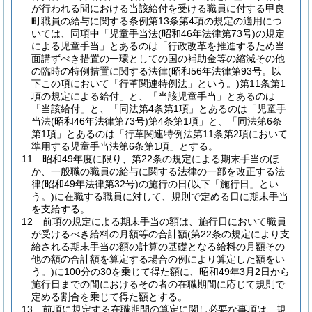
が行われる間における当該給付を受ける職員に付する甲良
町職員の給与に関する条例第13条第4項の規定の適用につ
いては、同項中「児童手当法
(昭和46年法律第73号)
の規定
による児童手当」とあるのは「行政改革を推進するため当
面講ずべき措置の一環としての国の補助金等の縮減その他
の臨時の特例措置に関する法律
(昭和56年法律第93号。以
下この項において「行革関連特例法」という。)
第11条第1
項の規定による給付」と、「当該児童手当」とあるのは
「当該給付」と、「同法第4条第1項」とあるのは「児童手
当法
(昭和46年法律第73号)
第4条第1項」と、「同法第6条
第1項」とあるのは「行革関連特例法第11条第2項において
準用する児童手当法第6条第1項」とする。
11
昭和49年度に限り、第22条の規定による期末手当のほ
か、一般職の職員の給与に関する法律の一部を改正する法
律
(昭和49年法律第32号)
の施行の日
(以下「施行日」とい
う。)
に在職する職員に対して、規則で定める日に期末手当
を支給する。
12
前項の規定による期末手当の額は、施行日において職員
が受けるべき給料の月額等の合計額
(第22条の規定により支
給される期末手当の額の計算の基礎となる給料の月額その
他の額の合計額を算定する場合の例により算定した額をい
う。)
に100分の30を乗じて得た額に、昭和49年3月2日から
施行日までの間におけるその者の在職期間に応じて規則で
定める割合を乗じて得た額とする。
13
前項に規定する在職期間の算定に関し必要な事項は、規