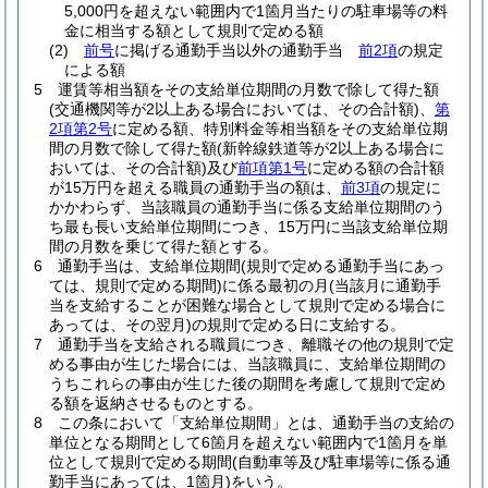
5,000円を超えない範囲内で1箇月当たりの駐車場等の料
金に相当する額として規則で定める額
(2)
前号
に掲げる通勤手当以外の通勤手当
前2項
の規定
による額
5
運賃等相当額をその支給単位期間の月数で除して得た額
(交通機関等が2以上ある場合においては、その合計額)
、
第
2項第2号
に定める額、特別料金等相当額をその支給単位期
間の月数で除して得た額
(新幹線鉄道等が2以上ある場合に
おいては、その合計額)
及び
前項第1号
に定める額の合計額
が15万円を超える職員の通勤手当の額は、
前3項
の規定に
かかわらず、当該職員の通勤手当に係る支給単位期間のう
ち最も長い支給単位期間につき、15万円に当該支給単位期
間の月数を乗じて得た額とする。
6
通勤手当は、支給単位期間
(規則で定める通勤手当にあっ
ては、規則で定める期間)
に係る最初の月
(当該月に通勤手
当を支給することが困難な場合として規則で定める場合に
あっては、その翌月)
の規則で定める日に支給する。
7
通勤手当を支給される職員につき、離職その他の規則で定
める事由が生じた場合には、当該職員に、支給単位期間の
うちこれらの事由が生じた後の期間を考慮して規則で定め
る額を返納させるものとする。
8
この条において「支給単位期間」とは、通勤手当の支給の
単位となる期間として6箇月を超えない範囲内で1箇月を単
位として規則で定める期間
(自動車等及び駐車場等に係る通
勤手当にあっては、1箇月)
をいう。