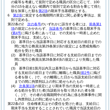
の級等を考慮して規則で定める職員の区分に応じて、100
分の15を超えない範囲内で規則で定める割合を乗じて得た
額を加算した額を
第2項
の期末手当基礎額とする。
6
第2項
に規定する在職期間の算定に関し必要な事項は、規
則で定める。
第22条の2
次の各号
のいずれかに該当する者には、
前条第1
項
の規定にかかわらず、
当該各号
の基準日に係る期末手当
(
第4号
に掲げる者にあっては、その支給を一時差し止めた
期末手当)
は、支給しない。
(1)
基準日から当該基準日に対応する支給日の前日までの
間に地方公務員法第29条第1項の規定による懲戒免職の
処分を受けた職員
(2)
基準日から当該基準日に対応する支給日の前日までの
間に地方公務員法第28条第4項の規定により失職した職
員
(3)
基準日前1箇月以内又は基準日から当該基準日に対応
する支給日の前日までの間に離職した職員
(
前2号
に掲げ
る者を除く。)
で、その離職した日から当該支給日の前日
までの間に拘禁刑以上の刑に処せられたもの
(4)
次条第1項
の規定により期末手当の支給を一時差し止
める処分を受けた者
(当該処分を取り消された者を除
く。)
で、その者の在職期間中の行為に係る刑事事件に関
し拘禁刑以上の刑に処せられたもの
第22条の3
任命権者又はその委任を受けた者は、支給日に
期末手当を支給することとされていた職員で当該支給日の