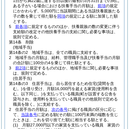
1日から満22歳に達する日以後の最初の3月31日までの間に
ある子がいる場合における扶養手当の月額は、
前項
の規定
にかかわらず、5,000円に当該期間にある当該扶養親族たる
子の数を乗じて得た額を
同項
の規定による額に加算した額
とする。
5
前各項
に規定するもののほか、扶養親族の数の変更に伴う
支給額の改定その他扶養手当の支給に関し必要な事項は、
規則で定める。
第14条
削除
(地域手当)
第14条の2
地域手当は、全ての職員に支給する。
2
地域手当の月額は、給料、管理職手当及び扶養手当の月額
の合計額に100分の4を乗じて得た額とする。
3
前2項
に規定するもののほか、地域手当に関し必要な事項
は、規則で定める。
(住居手当)
第14条の3
住居手当は、自ら居住するため住宅
(貸間を含
む。)
を借り受け、月額16,000円を超える家賃
(使用料を含
む。以下同じ。)
を支払っている職員
(町が設置する公舎を
貸与され、使用料を支払っている職員その他規則で定める
職員を除く。)
に支給する。
2
住居手当の月額は、
次の各号
に掲げる職員の区分に応じ
て、
当該各号
に定める額
(その額に100円未満の端数を生じ
たときは、これを切り捨てた額)
に相当する額とする。
(1)
月額27,000円以下の家賃を支払っている職員 家賃の