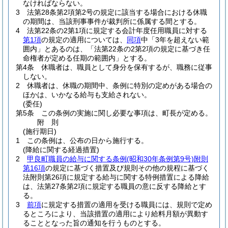
なければならない。
3
法第28条第2項第2号の規定に該当する場合における休職
の期間は、当該刑事事件が裁判所に係属する間とする。
4
法第22条の2第1項に規定する会計年度任用職員に対する
第1項
の規定の適用については、
同項
中「3年を超えない範
囲内」とあるのは、「法第22条の2第2項の規定に基づき任
命権者が定める任期の範囲内」とする。
第4条
休職者は、職員として身分を保有するが、職務に従事
しない。
2
休職者は、休職の期間中、条例に特別の定めがある場合の
ほかは、いかなる給与も支給されない。
(委任)
第5条
この条例の実施に関し必要な事項は、町長が定める。
附
則
(施行期日)
1
この条例は、公布の日から施行する。
(降給に関する経過措置)
2
甲良町職員の給与に関する条例
(昭和30年条例第9号)
附則
第16項
の規定に基づく措置及び規則その他の規程に基づく
法附則第26項に規定する給与に関する特例措置による降給
は、法第27条第2項に規定する職員の意に反する降給とす
る。
3
前項
に規定する措置の適用を受ける職員には、規則で定め
るところにより、当該措置の適用により給料月額が異動す
ることとなった旨の通知を行うものとする。