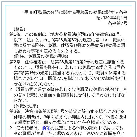
○甲良町職員の分限に関する手続及び効果に関する条例
昭和30年4月1日
条例第7号
(趣旨)
第1条
この条例は、地方公務員法
(昭和25年法律第261号。
以下「法」という。)
第28条第3項の規定に基づき、職員の
意に反する降任、免職、休職及び降給の手続及び効果に関
し必要な事項を定めるものとする。
(降任、免職及び休職の手続)
第2条
任命権者は、法第28条第1項第2号の規定に該当する
ものとし、職員を降任し、若しくは免職する場合又は同条
第2項第1号の規定に該当するものとして、職員を休職する
場合においては、医師2名を指定してあらかじめ診断を行わ
せなければならない。
2
職員の意に反する降任若しくは免職又は休職の処分は、そ
の旨を記載した書面を当該職員に交付して行わなければな
らない。
(休職の効果)
第3条
法第28条第2項第1号の規定に該当する場合における
休職の期間は、3年を超えない範囲内において、休養を要す
る程度に応じ、個々の場合について任命権者が定める。
2
任命権者は、
前項
の規定による休職の期間中であっても、
その事項が消滅したと認めるときは、速やかに復職を命じ